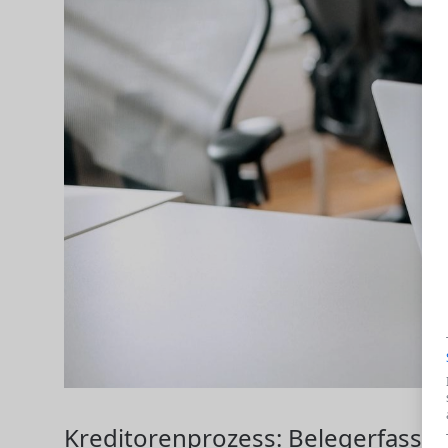
Kreditorenprozess: Belegerfassu