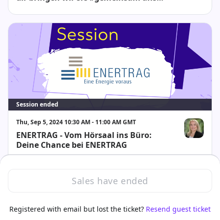
Ziel!
Session ended
Thu, Sep 5, 2024 10:30 AM - 11:00 AM GMT
ENERTRAG - Vom Hörsaal ins Büro:
Maret Mülle
Deine Chance bei ENERTRAG
Sales have ended
Registered with email but lost the ticket?
Resend guest ticket