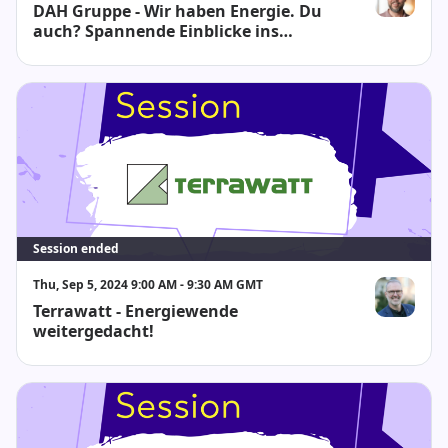
DAH Gruppe - Wir haben Energie. Du
Andreas Gro
auch? Spannende Einblicke ins
Unternehmen I Interview mit dem
Geschäftsführer der AGI
Session ended
Thu, Sep 5, 2024 9:00 AM - 9:30 AM GMT
Terrawatt - Energiewende
Falk Zeuner
weitergedacht!