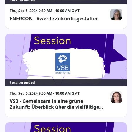
Session ended
Thu, Sep 5, 2024 9:30 AM - 10:00 AM GMT
ENERCON - #werde Zukunftsgestalter
Ulrike Gotts
Session ended
Thu, Sep 5, 2024 9:30 AM - 10:00 AM GMT
VSB - Gemeinsam in eine grüne
Stephanie K
Zukunft: Überblick über die vielfältigen
Karriereperspektiven innerhalb der VSB
Gruppe