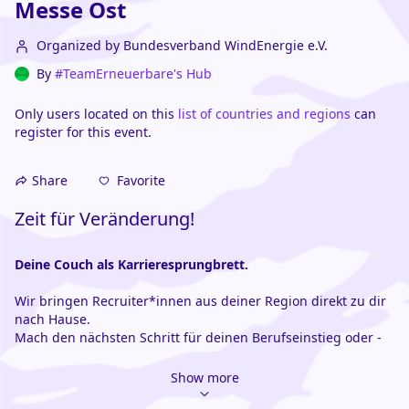
Messe Ost
Organized by Bundesverband WindEnergie e.V.
By
#TeamErneuerbare's Hub
Only users located on this
list of countries and regions
can
register for this event.
Favorite
Share
Zeit für Veränderung!
Deine Couch als Karrieresprungbrett.
Wir bringen Recruiter*innen aus deiner Region direkt zu dir 
nach Hause. 
Mach den nächsten Schritt für deinen Berufseinstieg oder -
wechsel mit unserer digitalen Karrieremesse. 
Lerne Unternehmen aus den Erneuerbaren Energien kennen: 
Show more
Besuche interaktiven Sessions und knüpfe wertvolle 