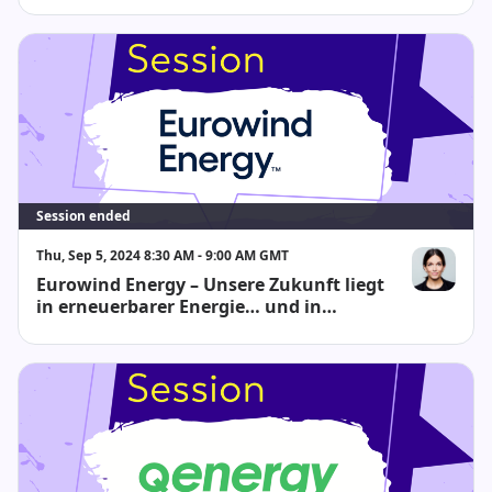
Session ended
Thu, Sep 5, 2024 8:30 AM - 9:00 AM GMT
Eurowind Energy – Unsere Zukunft liegt
Rebecca Kath
in erneuerbarer Energie… und in
unseren Mitarbeitenden.