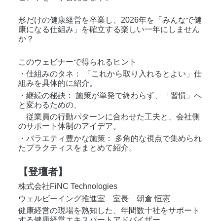
形だけの健康経営を卒業し、2026年を「みんなで健
康になる仕組み」を確立する楽しい一年にしません
か？
このウェビナーで得られるヒント
・仕組みのタネ： 「これから取り入れるとよい」仕
組みを具体的に紹介。
・継続の秘訣： 施策が単発で終わらず、「習慣」へ
と変わるための、
　従業員の行動パターンに合わせた工夫と、会社側
のサポート体制のアイデア。
・バラエティ豊かな施策： 多角的な視点で集められ
たプラクティスをまとめて紹介。
【登壇者】
株式会社FiNC Technologies
ウェルビーイング推進室　室長　朝倉 恒憲
健康経営の現場を熟知した、年間数十社をサポート
する健康経営エキスパートアドバイザー