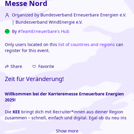
Messe Nord
Organized by Bundesverband Erneuerbare Energien e.V.
| Bundesverband WindEnergie e.V.
By
#TeamErneuerbare's Hub
Only users located on this
list of countries and regions
can
register for this event.
Favorite
Share
Zeit für Veränderung!
Willkommen bei der Karrieremesse Erneuerbare Energien 
2025!
Die 
KEE 
bringt dich mit Recruiter*innen aus deiner Region 
zusammen – schnell, einfach und digital. Egal ob du neu ins 
Berufsleben startest oder eine Chance für den Quereinstieg 
suchst: Fachkräfte aus dem Bereich der Erneuerbaren 
Show more