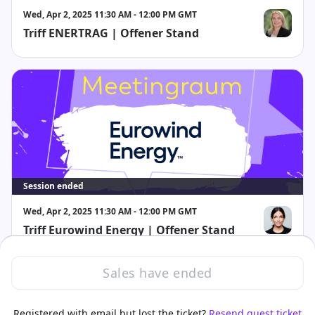
Wed, Apr 2, 2025 11:30 AM - 12:00 PM GMT
Triff ENERTRAG | Offener Stand
Maret Mülle
Session ended
Wed, Apr 2, 2025 11:30 AM - 12:00 PM GMT
Triff Eurowind Energy | Offener Stand
Rebecca Kath
Sales have ended
Registered with email but lost the ticket?
Resend guest ticket