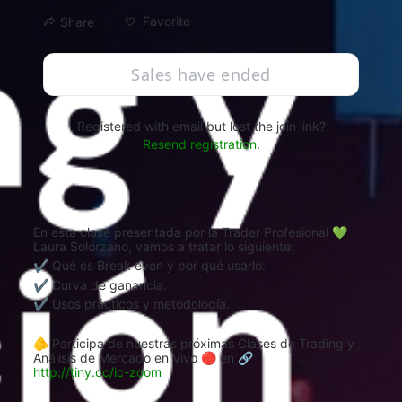
Favorite
Share
Sales have ended
Registered with email but lost the join link?
Resend registration
.
En esta clase presentada por la Trader Profesional 💚
Laura Solórzano, vamos a tratar lo siguiente:
✔ Qué es Break even y por qué usarlo.
✔ Curva de ganancia.
✔ Usos prácticos y metodología.
🫵 Participa de nuestras próximas Clases de Trading y 
Análisis de Mercado en Vivo 🔴 en 🔗 
http://tiny.cc/ic-zoom