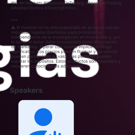
#IC #ICMarkets #WebinarsDeTrading #AprenderTrading 
#AnálisisTécnico #TradingEnVivo
***
⚠️ El material no ha sido preparado de acuerdo con los 
requisitos legales diseñados para promover la 
independencia de la investigación en inversiones y, por 
lo tanto, el lector debe considerarlo como información 
de marketing. Operar con valores implica un riesgo 
significativo. Los precios pueden fluctuar y los valores 
pueden perder todo su valor. Las pérdidas pueden 
superar los depósitos. Estos productos son complejos y 
requieren conocimientos adecuados.
Speakers