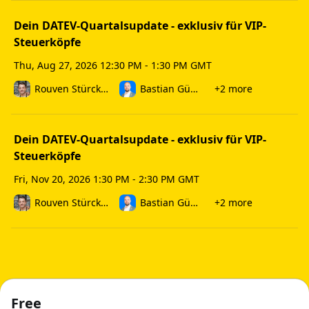
Exklusivität: Nur für VIP-Mitglieder der Steuerköpfe.
Dein DATEV-Quartalsupdate - exklusiv für VIP-
Für wen ist das Seminar geeignet?
Steuerköpfe
Für Steuerberater, die den Überblick behalten möchten, 
Thu, Aug 27, 2026 12:30 PM - 1:30 PM GMT
ohne sich selbst durch die Informationsflut zu kämpfen. Du 
investierst eine Stunde pro Quartal – und bist bestens 
Rouven Stürcken
Bastian Günther
+2 more
vorbereitet für die nächsten Schritte.
Dein DATEV-Quartalsupdate - exklusiv für VIP-
Steuerköpfe
Fri, Nov 20, 2026 1:30 PM - 2:30 PM GMT
Rouven Stürcken
Bastian Günther
+2 more
Free