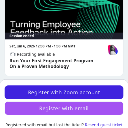
Ready for Launch
How to Build and Configure an 
Engagement Survey
2-Minute Tips Videos
Certified Questions
Manager Assist
¿Tienes alguna pregunta? Ponte en contacto con nosotros en 
Session ended
customer-success-events@qualtrics.com
.
Sat, Jun 6, 2026 12:00 PM - 1:00 PM GMT
Recording available
Camila Ruiz
Run Your First Engagement Program
On a Proven Methodology
Register with Zoom account
Register with email
·
Powered by Zoom
Registered with email but lost the ticket?
Zoom Events Privacy Statement
Resend guest ticket
Report this event