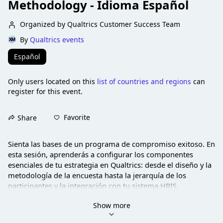
Methodology - Idioma Español
Organized by Qualtrics Customer Success Team
By
Qualtrics events
Español
Only users located on this
list of countries and regions
can
register for this event.
Favorite
Share
Sienta las bases de un programa de compromiso exitoso.
En 
esta sesión, aprenderás a configurar los componentes 
esenciales de tu estrategia en Qualtrics: desde el diseño y la 
metodología de la encuesta hasta la jerarquía de los 
participantes y la integración con tu sistema HRIS.
Show more
De la mano de expertos en EX (Employee Experience), 
realizaremos un recorrido práctico con pasos que podrás 