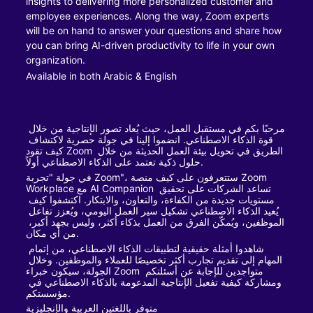
insights to delivering more personalized customer and 
employee experiences. Along the way, Zoom experts 
will be on hand to answer your questions and share how 
you can bring AI-driven productivity to life in your own 
organization.
Available in both Arabic & English
مرحبًا بكم في مستقبل العمل، حيث يُعاد تصور الإنتاجية من خلال 
قوة الذكاء الاصطناعي. انضموا إلينا في جولة حصرية لاكتشاف 
كيف تقود Zoom الطريق في تحويل بيئة العمل الحديثة من خلال 
حلول ذكية تعتمد على الذكاء الاصطناعي أولاً.
في جولة "تجربة Zoom"، ستتعرفون على كيف منصة Zoom 
Workplace مع AI Companion تساعد الشركات على تحقيق 
مستويات جديدة من الكفاءة، والتعاون، والابتكار. اكتشفوا كيف 
يُعيد الذكاء الاصطناعي تشكيل سير العمل اليومي، ويُعزز تفاعل 
الموظفين، ويُمكّن الفرق من العمل بذكاء أكثر، وليس بجهد أكبر، 
من أي مكان.
شاهدوا أمثلة حقيقية لتطبيقات الذكاء الاصطناعي، من إتمام 
المهام إلى تقديم تجارب أكثر تخصيصًا للعملاء والموظفين. وخلال 
الجولة، سيكون خبراء Zoom متواجدين للإجابة عن أسئلتكم 
ومشاركة كيفية تفعيل الإنتاجية المدعومة بالذكاء الاصطناعي في 
مؤسستكم.
متوفر باللغتين العربية والإنجليزية