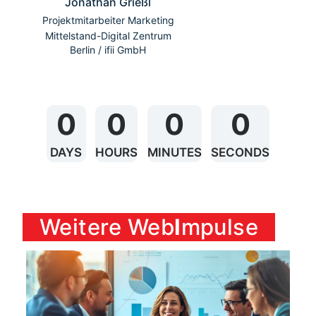
Jonathan Grießl
Projektmitarbeiter Marketing
Mittelstand-Digital Zentrum
Berlin / ifii GmbH
0
0
0
0
DAYS
HOURS
MINUTES
SECONDS
Weitere Web
I
mpulse