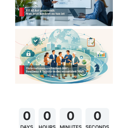
0
0
0
0
DAYS
HOURS
MINUTES
SECONDS