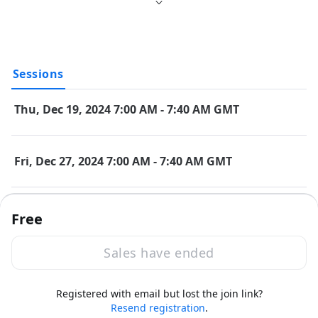
そこでチエルでは、文部科学省 令和7年度 概算要求、特にICT関連
の補助事業についてを解説するウェビナーを開催します。
本ウェビナーでは、GIGAスクール構想支援体制の整備事業や高等
学校DX加速化推進事業（DXハイスクール）などの情報を分かりや
すく解説いたします。ぜひご参加いただき、今後の教育活動にお
Sessions
役立てください！
Thu, Dec 19, 2024 7:00 AM - 7:40 AM GMT
■ 関連製品
● ネットワーク安定化・ゼロトラストモデル整備支援
Fri, Dec 27, 2024 7:00 AM - 7:40 AM GMT
　　無線通信可視化・安定化ソリューション『
Tbridge®
』
　　統合通信可視化ソリューション『
TbridgeT-Manager®
』
　　シングルサインオンシステム『
ExtraConsole® Secure 
Network
』
Free
＜小学校・中学校向け＞
Sales have ended
● Chromebook™ 活用パック
　　運用支援ツール『
InterCLASS®︎ Console Support
』
Registered with email but lost the join link?
　　Webフィルタリングツール『
InterCLASS® Filtering 
·
Powered by Zoom
Zoom Events Privacy Statement
Resend registration
.
Report this event
Service
』