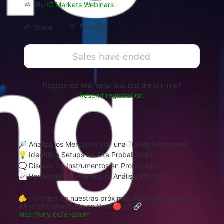
By
IC Markets Webinars
Favorite
Share
Sales have ended
Registered with email but lost the join link?
Resend registration
.
🔎 Analiza los Mercados con una Trader Profesional
💡 Identifica Setups de Alta Probabilidad
🗨 Discute los Instrumentos en Profundidad
📈 Perfecciona y Practica tu Análisis Técnico
🫵 Participa de nuestras próximas #ClasesDeTrading y 
#AnálisisDeMercado en Vivo 🔴 en 🔗 
http://tiny.cc/ic-zoom