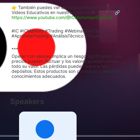
👉 También puedes ver las Grabaciones y Muchos Más 
Videos Educativos en nuestro canal de ▶️YouTube 🔗 
https://www.youtube.com/@ICMarketsenEspanol
#IC #ICMarkets #Trading #WebinarsDeTrading 
#AprenderTrading #AnálisisTécnico #TradingEnVivo
***
Operar con valores implica un riesgo significativo. Los 
precios pueden fluctuar y los valores pueden perder 
todo su valor. Las pérdidas pueden superar los 
depósitos. Estos productos son complejos y requieren 
conocimientos adecuados.
Speakers