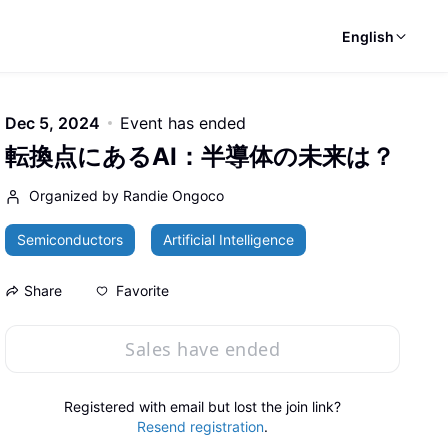
English
Dec 5, 2024
Event has ended
転換点にあるAI：半導体の未来は？
Organized by Randie Ongoco
Semiconductors
Artificial Intelligence
Favorite
Share
Sales have ended
Registered with email but lost the join link?
Resend registration
.