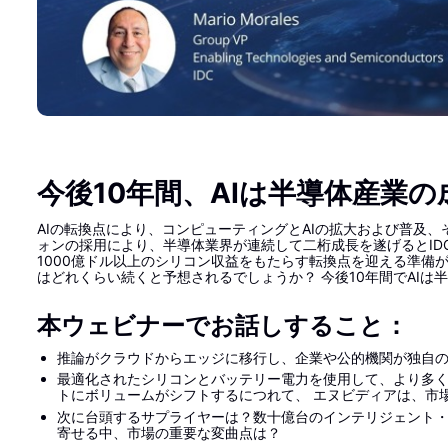
今後10年間、AIは半導体産業
AIの転換点により、コンピューティングとAIの拡大および普及、
ォンの採用により、半導体業界が連続して二桁成長を遂げるとID
1000億ドル以上のシリコン収益をもたらす転換点を迎える準備が
はどれくらい続くと予想されるでしょうか？ 今後10年間でAI
本ウェビナーでお話しすること：
推論がクラウドからエッジに移行し、企業や公的機関が独自のイ
最適化されたシリコンとバッテリー電力を使用して、より多く
トにボリュームがシフトするにつれて、 エヌビディアは、市
次に台頭するサプライヤーは？数十億台のインテリジェント・
寄せる中、市場の重要な変曲点は？