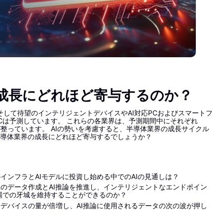
の成長にどれほど寄与するのか？
そして待望のインテリジェントデバイスやAI対応PCおよびスマートフ
Cは予測しています。 これらの各業界は、予測期間中にそれぞれ
整っています。 AIの勢いを考慮すると、半導体業界の成長サイクル
は半導体業界の成長にどれほど寄与するでしょうか？
ンフラとAIモデルに投資し始める中でのAIの見通しは？
のデータ作成とAI推論を推進し、インテリジェントなエンドポイン
場での牙城を維持することができるのか？
デバイスの量が倍増し、AI推論に使用されるデータの次の波が押し