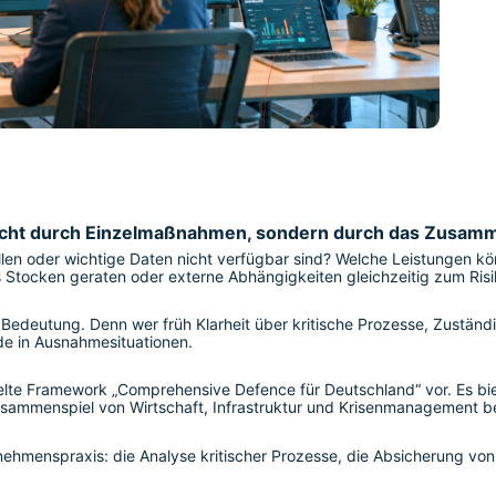
t nicht durch Einzelmaßnahmen, sondern durch das Zusam
allen oder wichtige Daten nicht verfügbar sind? Welche Leistungen k
s Stocken geraten oder externe Abhängigkeiten gleichzeitig zum Ris
eutung. Denn wer früh Klarheit über kritische Prozesse, Zuständig
de in Ausnahmesituationen.
elte Framework „Comprehensive Defence für Deutschland“ vor. Es biet
sammenspiel von Wirtschaft, Infrastruktur und Krisenmanagement be
hmenspraxis: die Analyse kritischer Prozesse, die Absicherung von L