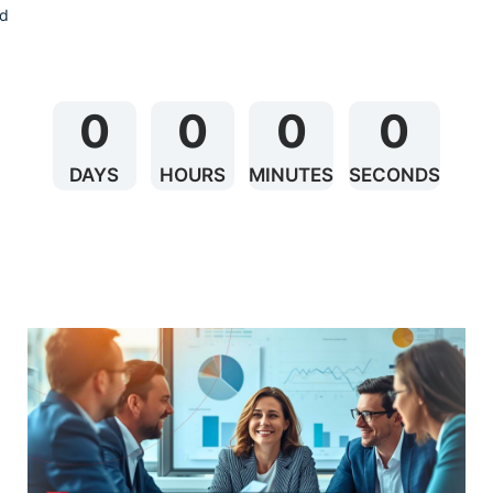
nd
0
0
0
0
DAYS
HOURS
MINUTES
SECONDS