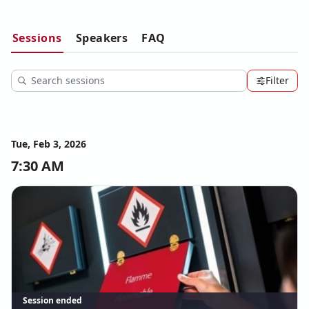
Handhabung und Lagerung von Gefahrstoffen
 und erhalten 
Sie wertvolle Insights zu den neuesten Sicherheitsstandards. 
Sessions
Speakers
FAQ
Nutzen Sie die Gelegenheit, sich direkt mit Experten 
auszutauschen und Ihre Sicherheitskompetenz auf das 
nächste Level zu heben – alles bequem von Ihrem 
Filter
Arbeitsplatz aus!
Tue, Feb 3, 2026
7:30 AM
Session ended