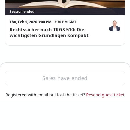
Session ended
Thu, Feb 5, 2026 3:00 PM - 3:30 PM GMT
Rechtssicher nach TRGS 510: Die
Dominik Reu
wichtigsten Grundlagen kompakt
Sales have ended
·
Powered by Zoom
Registered with email but lost the ticket?
Zoom Events Privacy Statement
Resend guest ticket
Report this event