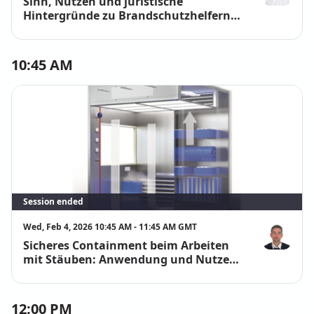
Sinn, Nutzen und juristische
Dr. Wolfgang 
Hintergründe zu Brandschutzhelfern
und Brandschutzbeauftragten
10:45 AM
Session ended
Wed, Feb 4, 2026 10:45 AM - 11:45 AM GMT
Sicheres Containment beim Arbeiten
Steven Derk
mit Stäuben: Anwendung und Nutzen
von Laminar Downflow Kabinen in der
Praxis
12:00 PM