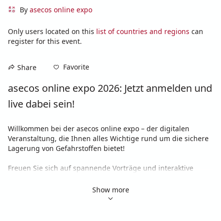
By
asecos online expo
Only users located on this
list of countries and regions
can
register for this event.
Favorite
Share
asecos online expo 2026: Jetzt anmelden und 
live dabei sein!
Willkommen bei der asecos online expo – der digitalen 
Veranstaltung, die Ihnen alles Wichtige rund um die sichere 
Lagerung von Gefahrstoffen bietet!
Freuen Sie sich auf spannende Vorträge und interaktive 
Präsentationen zu zentralen Themen wie 
Explosionsschutz
, 
den neuesten Entwicklungen der 
Gefahrstoffverordnung
Show more
und aktuellen 
Normungen
.
Entdecken Sie 
innovative Lösungen für die sichere 