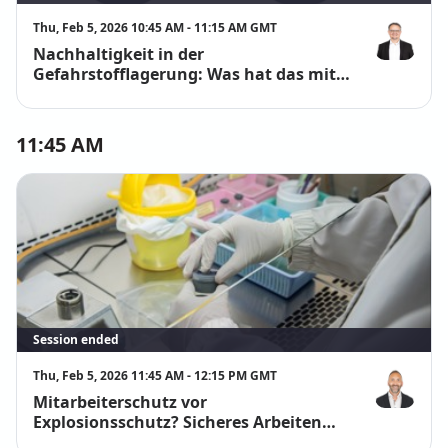
Thu, Feb 5, 2026 10:45 AM - 11:15 AM GMT
Nachhaltigkeit in der
Jörg Gerber
Gefahrstofflagerung: Was hat das mit
dem STOP-Prinzip zu tun?
11:45 AM
Session ended
Thu, Feb 5, 2026 11:45 AM - 12:15 PM GMT
Mitarbeiterschutz vor
Markus Ber
Explosionsschutz? Sicheres Arbeiten
am Gefahrstoffarbeitsplatz