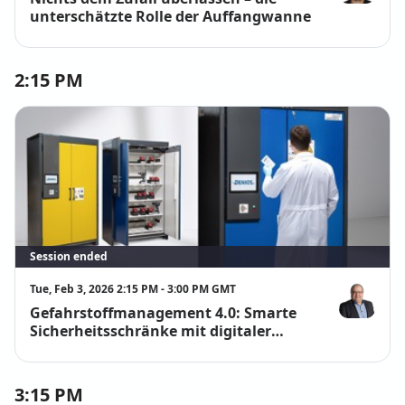
Christopher 
unterschätzte Rolle der Auffangwanne
2:15 PM
Session ended
Tue, Feb 3, 2026 2:15 PM - 3:00 PM GMT
Gefahrstoffmanagement 4.0: Smarte
Udo Roth
Sicherheitsschränke mit digitaler
Zugriffskontrolle und automatischer
Inventur“
3:15 PM