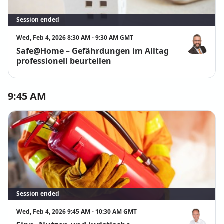
Session ended
Wed, Feb 4, 2026 8:30 AM - 9:30 AM GMT
Safe@Home – Gefährdungen im Alltag
Dominik Na
professionell beurteilen
9:45 AM
Session ended
Wed, Feb 4, 2026 9:45 AM - 10:30 AM GMT