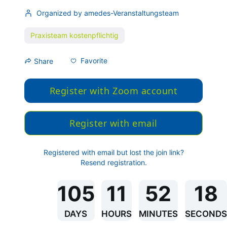
Organized by amedes-Veranstaltungsteam
Praxisteam kostenpflichtig
Favorite
Share
Register with Zoom account
Register with email
Registered with email but lost the join link?
Resend registration
.
105
11
52
18
DAYS
HOURS
MINUTES
SECONDS