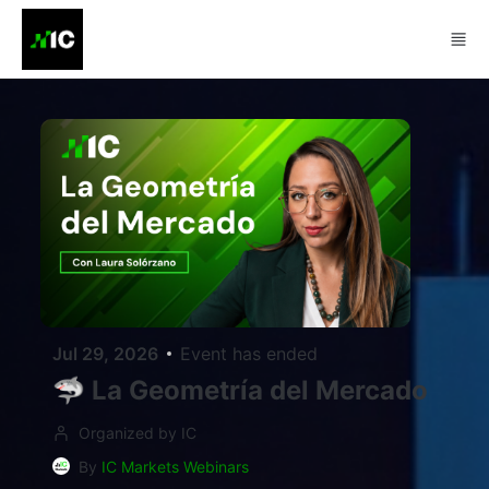
Skip to main content
Jul 29, 2026
Event has ended
🦈 La Geometría del Mercado
Organized by IC
By
IC Markets Webinars