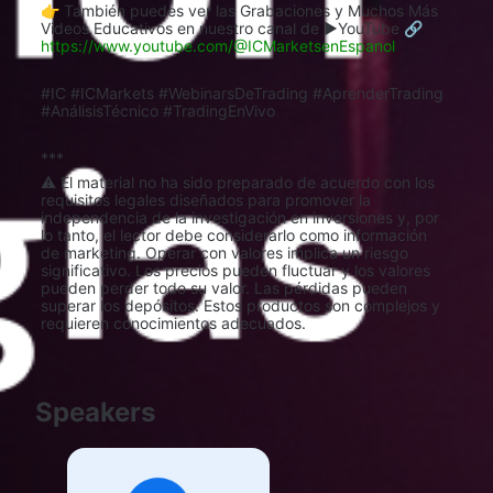
👉 También puedes ver las Grabaciones y Muchos Más 
Videos Educativos en nuestro canal de ▶️YouTube 🔗 
https://www.youtube.com/@ICMarketsenEspanol
#IC #ICMarkets #WebinarsDeTrading #AprenderTrading 
#AnálisisTécnico #TradingEnVivo
***
⚠️ El material no ha sido preparado de acuerdo con los 
requisitos legales diseñados para promover la 
independencia de la investigación en inversiones y, por 
lo tanto, el lector debe considerarlo como información 
de marketing. Operar con valores implica un riesgo 
significativo. Los precios pueden fluctuar y los valores 
pueden perder todo su valor. Las pérdidas pueden 
superar los depósitos. Estos productos son complejos y 
requieren conocimientos adecuados.
Speakers