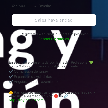
Favorite
Share
Sales have ended
Registered with email but lost the join link?
Resend registration
.
En esta clase presentada por la Trader Profesional 💚
Laura Solórzano, vamos a tratar lo siguiente:
✔ Compresión de rango
✔ Expansión de volatilidad
✔ Ángulos de desplazamiento
🫵 Participa de nuestras próximas Clases de Trading y 
Análisis de Mercado en Vivo 🔴 en 🔗 
http://tiny.cc/ic-zoom