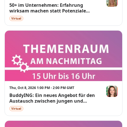
50+ im Unternehmen: Erfahrung
Charlotte Sc
wirksam machen statt Potenziale
verschenken
Virtual
Thu, Oct 8, 2026 1:00 PM - 2:00 PM GMT
BuddyING: Ein neues Angebot für den
Katharina S
Austausch zwischen jungen und
älteren Kolleg*innen
Virtual