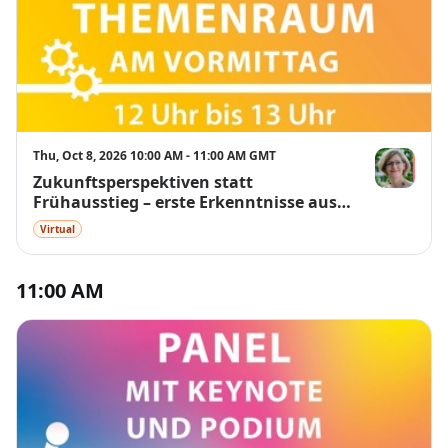
Thu, Oct 8, 2026 10:00 AM - 11:00 AM GMT
Zukunftsperspektiven statt
Dr. Melanie 
Frühausstieg – erste Erkenntnisse aus
dem Modellprojekt ÜbergangsWeise
Virtual
11:00 AM