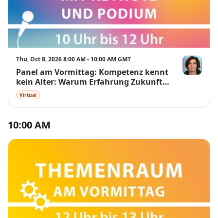
torsten.parzella@tla.de
Tel.: 040 334241 451
Wir freuen uns auf Euch!
Thu, Oct 8, 2026 8:00 AM - 10:00 AM GMT
Panel am Vormittag: Kompetenz kennt
Prof. Dr. h.c.
kein Alter: Warum Erfahrung Zukunft
hat
Virtual
10:00 AM