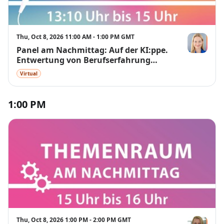
Thu, Oct 8, 2026 11:00 AM - 1:00 PM GMT
Panel am Nachmittag: Auf der KI:ppe.
Inga Dransf
Entwertung von Berufserfahrung
durch KI versus strategische Vorteile
Virtual
für erfahrene Mitarbeitende
1:00 PM
Thu, Oct 8, 2026 1:00 PM - 2:00 PM GMT