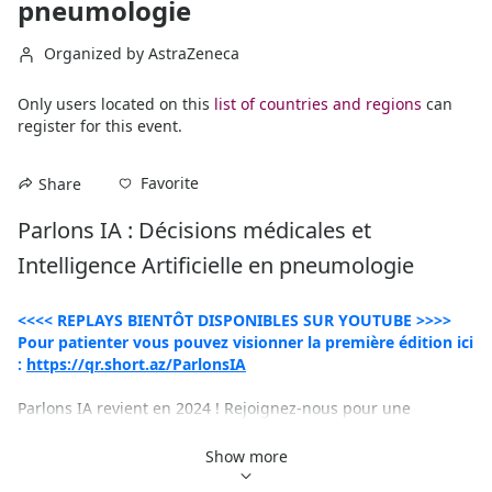
pneumologie
Organized by AstraZeneca
Only users located on this
list of countries and regions
can
register for this event.
Favorite
Share
Parlons IA : Décisions médicales et 
Intelligence Artificielle en pneumologie
<<<< REPLAYS BIENTÔT DISPONIBLES SUR YOUTUBE >>>>
Pour patienter vous pouvez visionner la première édition ici 
: 
https://qr.short.az/ParlonsIA
Parlons IA revient en 2024 ! Rejoignez-nous pour une 
expérience inédite avec Parlons IA, où médecins, 
mathématiciens et académiques se rassemblent pour 
Show more
discuter de l'intelligence artificielle en pneumologie. 