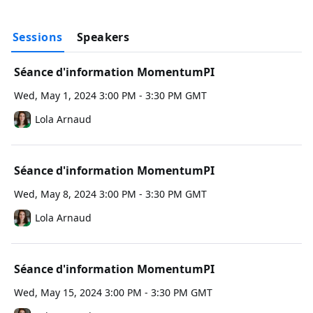
De plus, la 
startup
 devra payer une partie des services, soit :

• 25% de la valeur des services reçus pour la création d’une 
stratégie de PI

Sessions
Speakers
• 30% de la valeur des services reçus pour la réalisation d’une 
stratégie de PI
Séance d'information MomentumPI
Wed, May 1, 2024 3:00 PM - 3:30 PM GMT
Lola Arnaud
Séance d'information MomentumPI
Wed, May 8, 2024 3:00 PM - 3:30 PM GMT
Lola Arnaud
Séance d'information MomentumPI
Wed, May 15, 2024 3:00 PM - 3:30 PM GMT