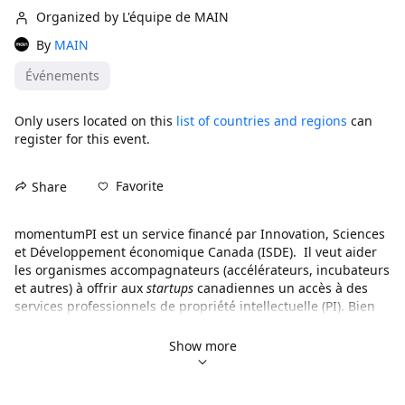
Organized by L'équipe de MAIN
By
MAIN
Événements
Only users located on this
list of countries and regions
can
register for this event.
Favorite
Share
momentumPI est un service financé par Innovation, Sciences 
et Développement économique Canada (ISDE).  Il veut aider 
les organismes accompagnateurs (accélérateurs, incubateurs 
et autres) à offrir aux 
startups
 canadiennes un accès à des 
services professionnels de propriété intellectuelle (PI). Bien 
que les services momentumPI soient financés en majeure 
partie, un premier versement est nécessaire pour débuter 
Show more
chaque parcours (création ou réalisation d’une stratégie de 
PI). Le montant de ce versement varie en fonction du 
parcours.
