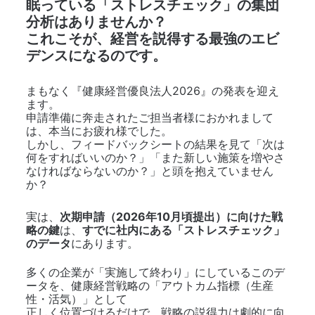
眠っている「ストレスチェック」の集団
分析はありませんか？
これこそが、経営を説得する最強のエビ
デンスになるのです。
まもなく『健康経営優良法人2026』の発表を迎え
ます。
申請準備に奔走されたご担当者様におかれまして
は、本当にお疲れ様でした。
しかし、フィードバックシートの結果を見て「次は
何をすればいいのか？」「また新しい施策を増やさ
なければならないのか？」と頭を抱えていません
か？
実は、
次期申請（2026年10月頃提出）に向けた戦
略の鍵
は、
すでに社内にある「ストレスチェック」
のデータ
にあります。
多くの企業が「実施して終わり」にしているこのデ
ータを、健康経営戦略の「アウトカム指標（生産
性・活気）」として
正しく位置づけるだけで、戦略の説得力は劇的に向