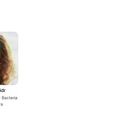
idr
login | My Bacteria
ra