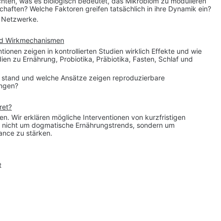
uchten, was es biologisch bedeutet, das Mikrobiom zu modulieren 
chaften? Welche Faktoren greifen tatsächlich in ihre Dynamik ein?
n Netzwerke.
und Wirkmechanismen
ionen zeigen in kontrollierten Studien wirklich Effekte und wie 
ien zu Ernährung, Probiotika, Präbiotika, Fasten, Schlaf und 
t stand und welche Ansätze zeigen reproduzierbare 
ungen?
ret?
en. Wir erklären mögliche Interventionen von kurzfristigen 
es nicht um dogmatische Ernährungstrends, sondern um 
ance zu stärken.
t