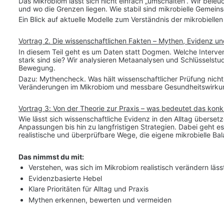
Das Mikrobiom lässt sich nicht einfach „umschalten“. Wir bele
und wo die Grenzen liegen. Wie stabil sind mikrobielle Gemeins
Ein Blick auf aktuelle Modelle zum Verständnis der mikrobielle
Vortrag 2. Die wissenschaftlichen Fakten – Mythen, Evidenz 
In diesem Teil geht es um Daten statt Dogmen. Welche Intervent
stark sind sie? Wir analysieren Metaanalysen und Schlüsselstud
Bewegung.
Dazu: Mythencheck. Was hält wissenschaftlicher Prüfung nich
Veränderungen im Mikrobiom und messbare Gesundheitswirk
Vortrag 3: Von der Theorie zur Praxis – was bedeutet das konk
Wie lässt sich wissenschaftliche Evidenz in den Alltag übersetz
Anpassungen bis hin zu langfristigen Strategien. Dabei geht 
realistische und überprüfbare Wege, die eigene mikrobielle Bal
Das nimmst du mit:
Verstehen, was sich im Mikrobiom realistisch verändern läss
Evidenzbasierte Hebel
Klare Prioritäten für Alltag und Praxis
Mythen erkennen, bewerten und vermeiden