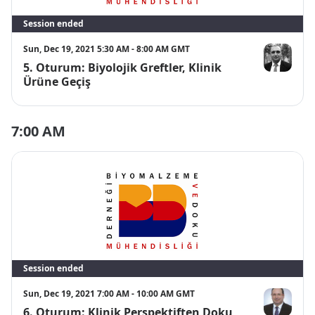
Session ended
Sun, Dec 19, 2021 5:30 AM - 8:00 AM GMT
5. Oturum: Biyolojik Greftler, Klinik
Mahmut PA
Ürüne Geçiş
7:00 AM
Session ended
Sun, Dec 19, 2021 7:00 AM - 10:00 AM GMT
6. Oturum: Klinik Perspektiften Doku