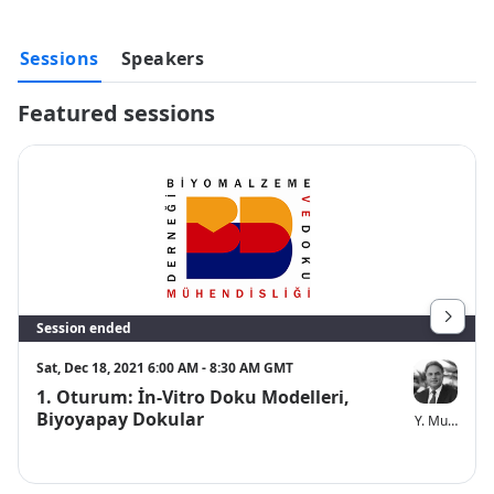
Caner DURUCAN (Üye)

Nermin DEMİRKOL (Üye)

Sessions
Speakers
https://www.biyomalzeme.org.tr/
Featured sessions
Session ended
Sat, Dec 18, 2021 6:00 AM - 8:30 AM GMT
1. Oturum: İn-Vitro Doku Modelleri,
Biyoyapay Dokular
Y. Murat ELÇ