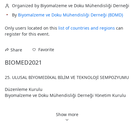
Organized by Biyomalzeme ve Doku Mühendisliği Derneği
By
Biyomalzeme ve Doku Mühendisliği Derneği (BDMD)
Only users located on this
list of countries and regions
can
register for this event.
Favorite
Share
BIOMED2021
25. ULUSAL BİYOMEDİKAL BİLİM VE TEKNOLOJİ SEMPOZYUMU

Düzenleme Kurulu

Biyomalzeme ve Doku Mühendisliği Derneği Yönetim Kurulu

Yaşar Murat ELÇİN (Başkan)

Kezban ULUBAYRAM (Başkan Yardımcısı)

Show more
Cem BAYRAM (Sekreter)

Mahmut PARMAKSIZ (Sayman)

Gamze TORUN KÖSE (Üye)
